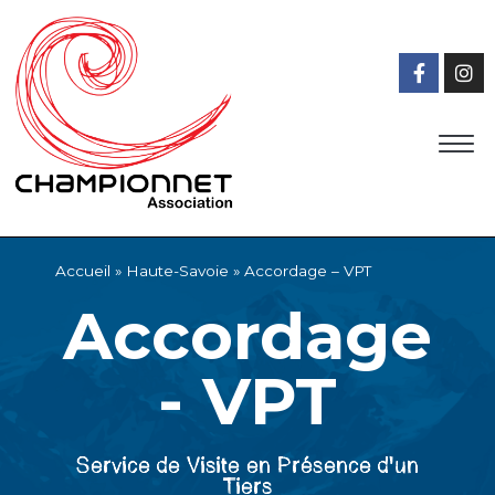
QUI SOMMES-NOUS ?
OFFRES D’EMPLOI
COORDONNÉES DES ÉTABLISSEMENTS
Accueil
»
Haute-Savoie
»
Accordage – VPT
Accordage
- VPT
Service de Visite en Présence d'un
Tiers