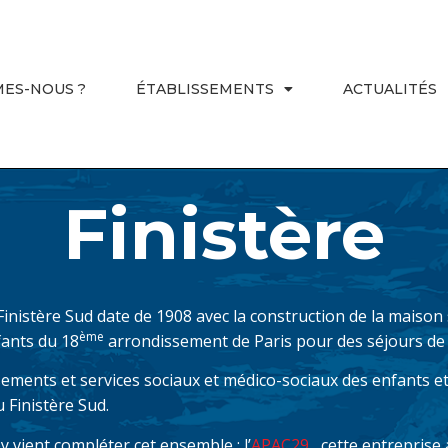
MES-NOUS ?
ÉTABLISSEMENTS
ACTUALITÉS
Finistère
Finistère Sud date de 1908 avec la construction de la maiso
ème
fants du 18
arrondissement de Paris pour des séjours de 
ssements et services sociaux et médico-sociaux des enfants et
u Finistère Sud.
 vient compléter cet ensemble : l’
APAC29
, cette entreprise