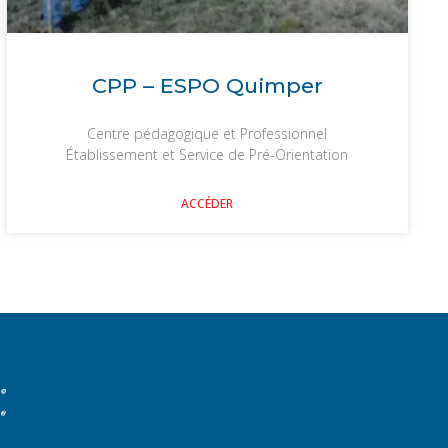
CPP – ESPO Quimper
Centre pédagogique et Professionnel
Établissement et Service de Pré-Orientation
ACCÉDER
: