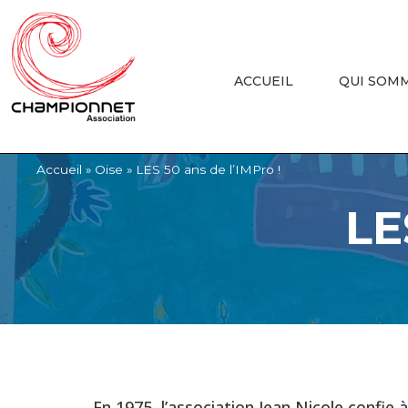
ACCUEIL
QUI SOM
Accueil
»
Oise
»
LES 50 ans de l’IMPro !
LE
En 1975, l’association Jean Nicole confie